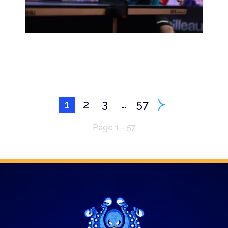
1
2
3
…
57
Page 1 - 57