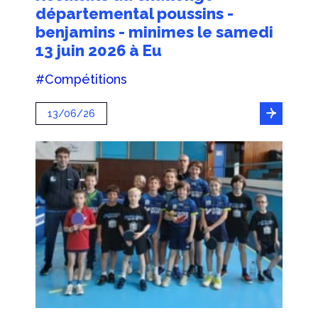
départemental poussins -
benjamins - minimes le samedi
13 juin 2026 à Eu
#Compétitions
13/06/26