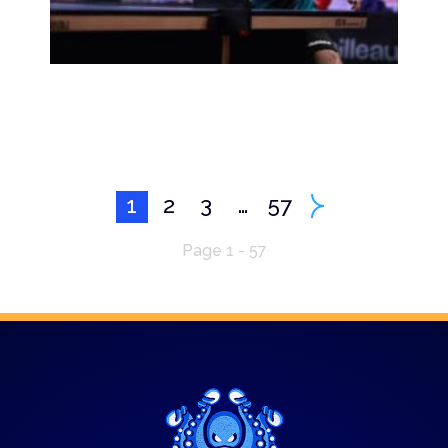
1
2
3
…
57
Page 1 - 57