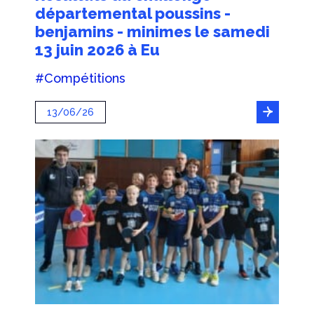
départemental poussins -
benjamins - minimes le samedi
13 juin 2026 à Eu
#Compétitions
13/06/26