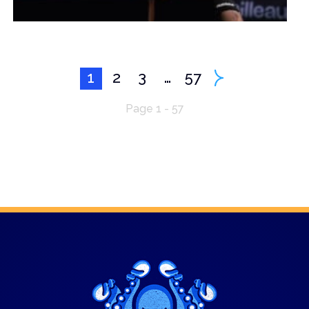
1
2
3
…
57
Page 1 - 57