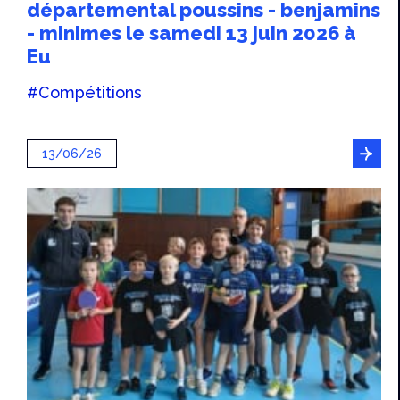
départemental poussins - benjamins
- minimes le samedi 13 juin 2026 à
Eu
#Compétitions
13/06/26