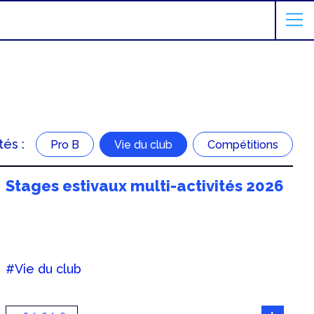
tés :
Pro B
Vie du club
Compétitions
Stages estivaux multi-activités 2026
#Vie du club