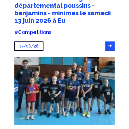
départemental poussins -
benjamins - minimes le samedi
13 juin 2026 à Eu
#Compétitions
13/06/26