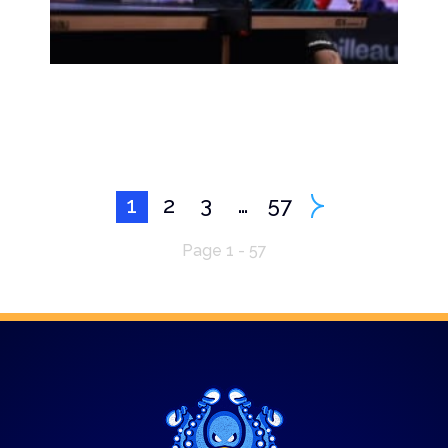
1
2
3
…
57
Page 1 - 57