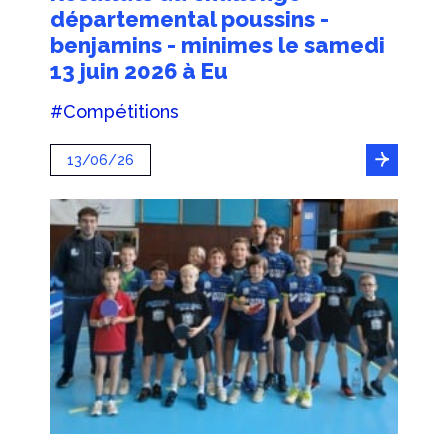
départemental poussins -
benjamins - minimes le samedi
13 juin 2026 à Eu
#Compétitions
13/06/26