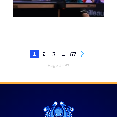
1
2
3
…
57
Page 1 - 57