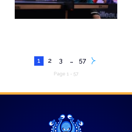
1
2
3
…
57
Page 1 - 57