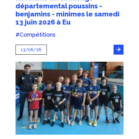
départemental poussins -
benjamins - minimes le samedi
13 juin 2026 à Eu
#Compétitions
13/06/26