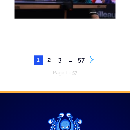
1
2
3
…
57
Page 1 - 57