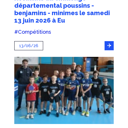
départemental poussins -
benjamins - minimes le samedi
13 juin 2026 à Eu
#Compétitions
13/06/26