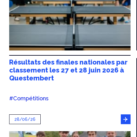
Résultats des finales nationales par
classement les 27 et 28 juin 2026 à
Questembert
#Compétitions
28/06/26