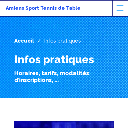
Amiens Sport Tennis de Table
Accueil
Infos pratiques
Infos pratiques
Horaires, tarifs, modalités
d’inscriptions, ...