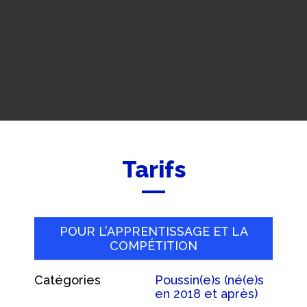
Tarifs
POUR L’APPRENTISSAGE ET LA
COMPÉTITION
Catégories
Poussin(e)s (né(e)s
en 2018 et après)