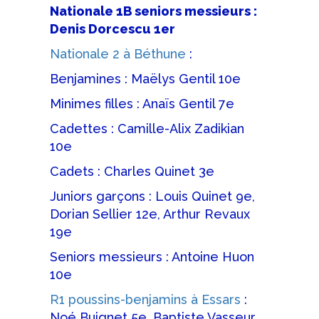
Nationale 1B seniors messieurs :
Denis Dorcescu 1er
Nationale 2 à Béthune
:
Benjamines : Maëlys Gentil 10e
Minimes filles : Anaïs Gentil 7e
Cadettes : Camille-Alix Zadikian
10e
Cadets : Charles Quinet 3e
Juniors garçons : Louis Quinet 9e,
Dorian Sellier 12e, Arthur Revaux
19e
Seniors messieurs : Antoine Huon
10e
R1 poussins-benjamins à Essars
:
Noé Buignet 5e, Baptiste Vasseur