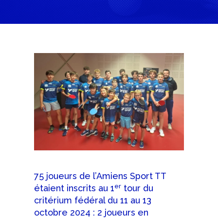
75 joueurs de l’Amiens Sport TT
er
étaient inscrits au 1
tour du
critérium fédéral du 11 au 13
octobre 2024 : 2 joueurs en