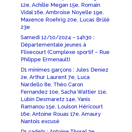
12e, Achille Megan 15e, Romain
Vidal 16e, Ambroise Noyelle 19e,
Maxence Roehrig 20e, Lucas Brûlé
23e
Samedi 12/10/2024 – 14h30 :
Départementale jeunes à
Flixecourt (Complexe sportif – Rue
Philippe Ermenault)
D1 minimes garçons : Jules Deniez
2e, Arthur Laurent 7e, Luca
Nardello 8e, Théo Caron
Fernandez 10e, Sacha Wattier 11e,
Lubin Desmaretz 14e, Yanis
Ramanou 15e, Louison Héricourt
16e, Antoine Rouas 17e, Amaury
Nantois excusé
D1 cadets : Antoine Thorel 3e,