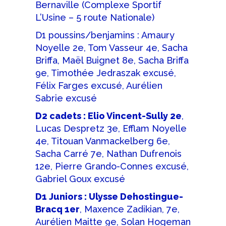
Bernaville (Complexe Sportif
L’Usine – 5 route Nationale)
D1 poussins/benjamins : Amaury
Noyelle 2e, Tom Vasseur 4e, Sacha
Briffa, Maël Buignet 8e, Sacha Briffa
9e, Timothée Jedraszak excusé,
Félix Farges excusé, Aurélien
Sabrie excusé
D2 cadets : Elio Vincent-Sully 2e
,
Lucas Despretz 3e, Efflam Noyelle
4e, Titouan Vanmackelberg 6e,
Sacha Carré 7e, Nathan Dufrenois
12e, Pierre Grando-Connes excusé,
Gabriel Goux excusé
D1 Juniors : Ulysse Dehostingue-
Bracq 1er
, Maxence Zadikian, 7e,
Aurélien Maitte 9e, Solan Hogeman