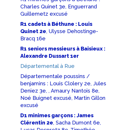
Charles Quinet 3e, Enguerrand
Guillemetz excusé
R1 cadets à Béthune : Louis
Quinet 2e
, Ulysse Dehostinge-
Bracq 16e
R1 seniors messieurs à Baisieux :
Alexandre Dussart 1er
Départemental à Rue
Départementale poussins /
benjamins : Louis Clolery 2e, Jules
Deniez 3e, , Amaury Nantois 8e,
Noé Buignet excusé, Martin Gillon
excusé
D1 minimes garçons : James
Clérentin 2e
, Sacha Dumont 6e,
Lucas Despretz 8e, Timothée