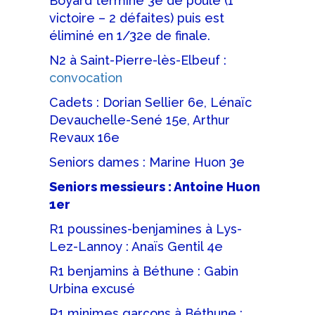
Boyard termine 3e de poule (1
victoire – 2 défaites) puis est
éliminé en 1/32e de finale.
N2 à Saint-Pierre-lès-Elbeuf :
convocation
Cadets : Dorian Sellier 6e, Lénaïc
Devauchelle-Sené 15e, Arthur
Revaux 16e
Seniors dames : Marine Huon 3e
Seniors messieurs : Antoine Huon
1er
R1 poussines-benjamines à Lys-
Lez-Lannoy : Anaïs Gentil 4e
R1 benjamins à Béthune : Gabin
Urbina excusé
R1 minimes garçons à Béthune :