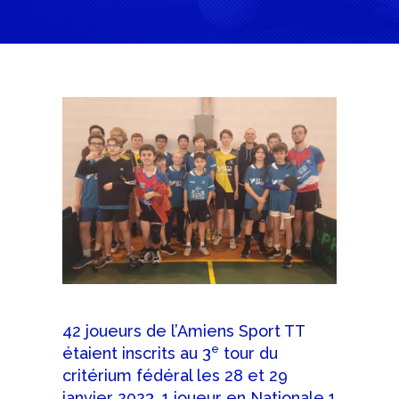
42 joueurs de l’Amiens Sport TT
e
étaient inscrits au 3
tour du
critérium fédéral les 28 et 29
janvier 2023. 1 joueur en Nationale 1