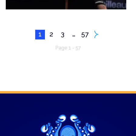
1
2
3
…
57
Page 1 - 57