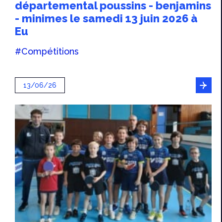
départemental poussins - benjamins
- minimes le samedi 13 juin 2026 à
Eu
#Compétitions
13/06/26