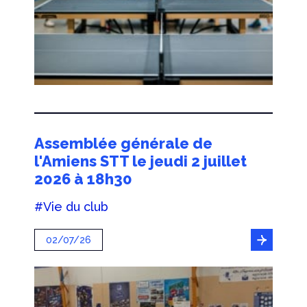
Assemblée générale de
l'Amiens STT le jeudi 2 juillet
2026 à 18h30
#Vie du club
02/07/26