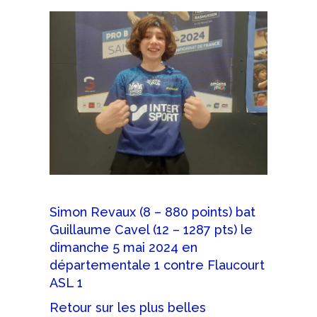
Simon Revaux (8 – 880 points) bat
Guillaume Cavel (12 – 1287 pts) le
dimanche 5 mai 2024 en
départementale 1 contre Flaucourt
ASL 1
Retour sur les plus belles