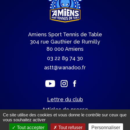
Amiens Sport Tennis de Table
304 rue Gauthier de Rumilly
80 000 Amiens
03 22 89 74 30
astt@wanadoo.fr
Lettre du club
Articles de presse
Ce site utilise des cookies et vous donne le contrôle sur ceux que
vous souhaitez activer
Tout accepter
Tout refuser
Personnaliser
Mentions légales.
(c) Tous droits réservés.