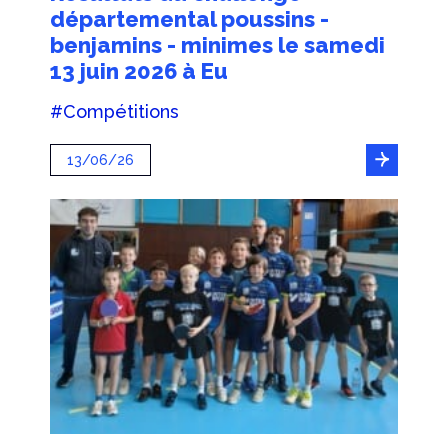
départemental poussins -
benjamins - minimes le samedi
13 juin 2026 à Eu
#Compétitions
13/06/26