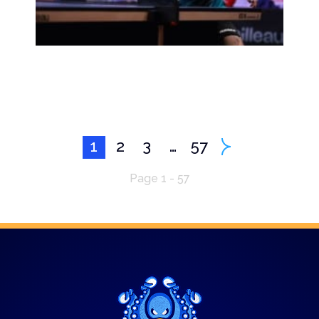
1
2
3
…
57
Page 1 - 57