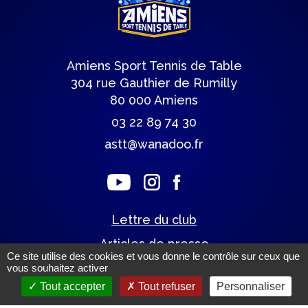
Amiens Sport Tennis de Table
304 rue Gauthier de Rumilly
80 000 Amiens
03 22 89 74 30
astt@wanadoo.fr
Lettre du club
Articles de presse
Ce site utilise des cookies et vous donne le contrôle sur ceux que
vous souhaitez activer
Tout accepter
Tout refuser
Personnaliser
Mentions légales.
(c) Tous droits réservés.