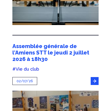
Assemblée générale de
l'Amiens STT le jeudi 2 juillet
2026 à 18h30
#Vie du club
02/07/26