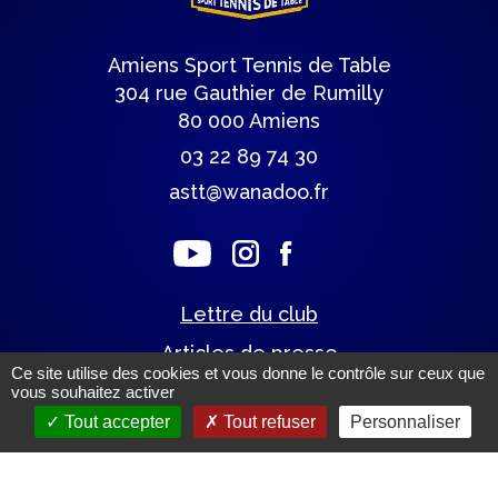
Amiens Sport Tennis de Table
304 rue Gauthier de Rumilly
80 000 Amiens
03 22 89 74 30
astt@wanadoo.fr
Lettre du club
Articles de presse
Ce site utilise des cookies et vous donne le contrôle sur ceux que
vous souhaitez activer
Tout accepter
Tout refuser
Personnaliser
Mentions légales.
(c) Tous droits réservés.
Un site éco-conçu par