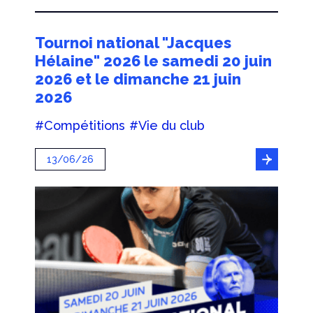
Tournoi national "Jacques
Hélaine" 2026 le samedi 20 juin
2026 et le dimanche 21 juin
2026
#Compétitions
#Vie du club
13/06/26