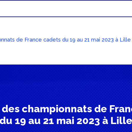
nnats de France cadets du 19 au 21 mai 2023 à Lille
s des championnats de Fran
du 19 au 21 mai 2023 à Lill