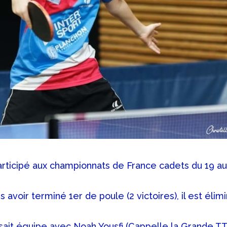
rticipé aux championnats de France cadets du 19 au
s avoir terminé 1er de poule (2 victoires), il est éli
aisait équipe avec Noah Yousfi (Cappelle la Grande T