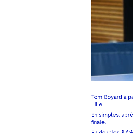
Tom Boyard a pa
Lille.
En simples, aprè
finale.
En doubles, il f