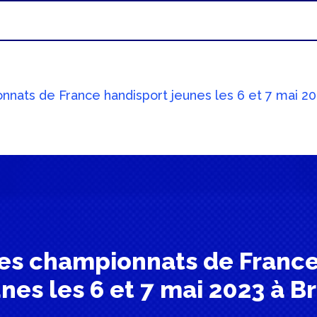
nnats de France handisport jeunes les 6 et 7 mai 20
des championnats de France
nes les 6 et 7 mai 2023 à B