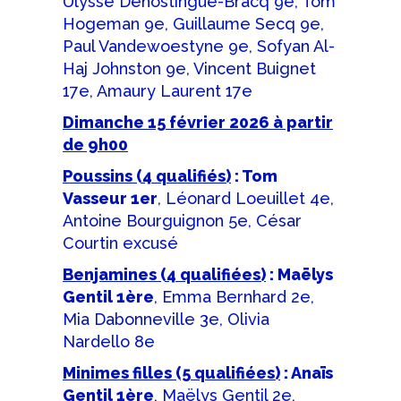
Ulysse Dehostingue-Bracq 9e, Tom
Hogeman 9e, Guillaume Secq 9e,
Paul Vandewoestyne 9e, Sofyan Al-
Haj Johnston 9e, Vincent Buignet
17e, Amaury Laurent 17e
Dimanche 15 février 2026 à partir
de 9h00
Poussins (4 qualifiés)
: Tom
Vasseur 1er
, Léonard Loeuillet 4e,
Antoine Bourguignon 5e, César
Courtin excusé
Benjamines (4 qualifiées)
: Maëlys
Gentil 1ère
, Emma Bernhard 2e,
Mia Dabonneville 3e, Olivia
Nardello 8e
Minimes filles (5 qualifiées)
: Anaïs
Gentil 1ère
, Maëlys Gentil 2e,