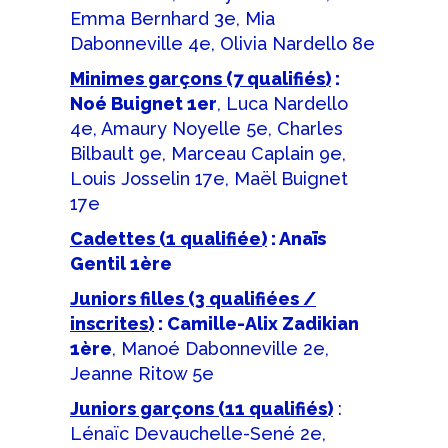
Emma Bernhard 3e, Mia
Dabonneville 4e, Olivia Nardello 8e
Minimes garçons (7 qualifiés)
:
Noé Buignet 1er
, Luca Nardello
4e, Amaury Noyelle 5e, Charles
Bilbault 9e, Marceau Caplain 9e,
Louis Josselin 17e, Maël Buignet
17e
Cadettes (1 qualifiée)
: Anaïs
Gentil 1ère
Juniors filles (3 qualifiées /
inscrites)
: Camille-Alix Zadikian
1ère
, Manoé Dabonneville 2e,
Jeanne Ritow 5e
Juniors garçons (11 qualifiés)
:
Lénaïc Devauchelle-Sené 2e,