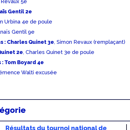
a Revaux 5e
aïs Gentil 2e
in Urbina 4e de poule
Anaïs Gentil 9e
 : Charles Quinet 3e
, Simon Revaux (remplaçant)
Quinet 2e
, Charles Quinet 3e de poule
s : Tom Boyard 4e
 Clémence Walti excusée
tégorie
Résultats du tournoi national de