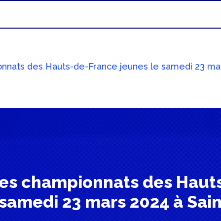
nnats des Hauts-de-France jeunes le samedi 23 mar
des championnats des Haut
 samedi 23 mars 2024 à Sai