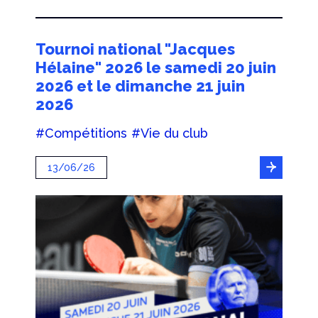
Tournoi national "Jacques
Hélaine" 2026 le samedi 20 juin
2026 et le dimanche 21 juin
2026
#Compétitions
#Vie du club
13/06/26