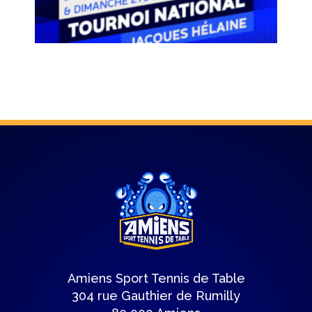
Amiens Sport Tennis de Table
304 rue Gauthier de Rumilly