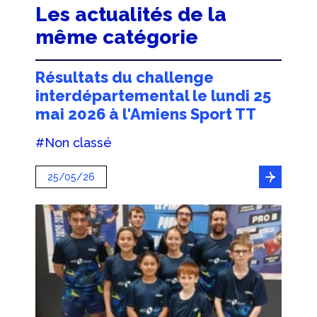
Les actualités de la
même catégorie
Résultats du challenge
interdépartemental le lundi 25
mai 2026 à l'Amiens Sport TT
#Non classé
25/05/26