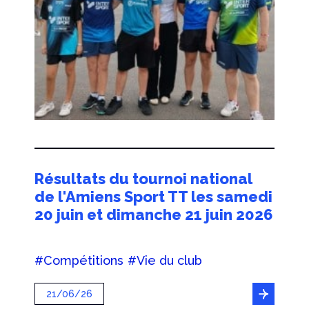
Résultats du tournoi national
de l'Amiens Sport TT les samedi
20 juin et dimanche 21 juin 2026
#Compétitions
#Vie du club
21/06/26