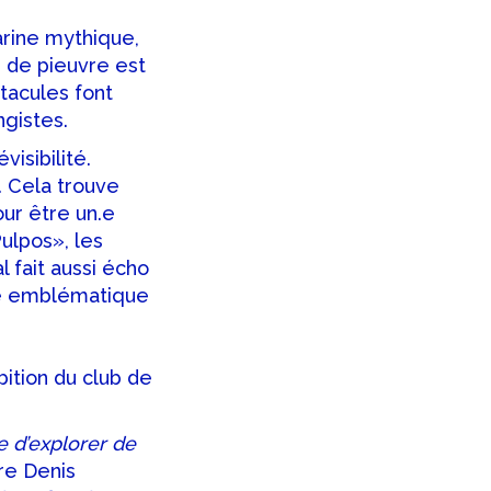
rine mythique,
 de pieuvre est
tacules font
gistes.
visibilité.
. Cela trouve
our être un.e
ulpos», les
 fait aussi écho
age emblématique
ition du club de
e d’explorer de
re Denis