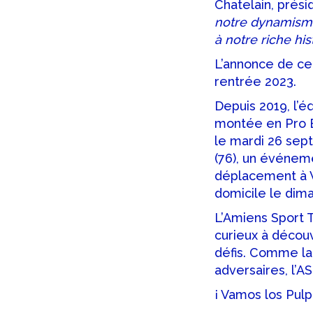
Chatelain, prési
notre dynamisme
à notre riche his
L’annonce de cet
rentrée 2023.
Depuis 2019, l’é
montée en Pro B.
le mardi 26 sep
(76), un événeme
déplacement à V
domicile le dima
L’Amiens Sport T
curieux à découv
défis. Comme la
adversaires, l’A
¡ Vamos los Pulp