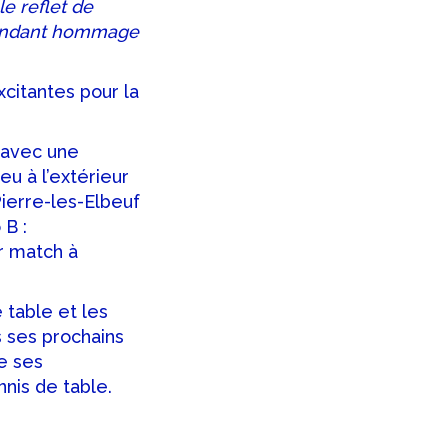
le reflet de
 rendant hommage
citantes pour la
e avec une
u à l’extérieur
ierre-les-Elbeuf
 B :
r match à
 table et les
s ses prochains
e ses
nis de table.