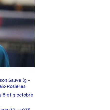
ason Sauve (9 –
ix-Rosières.
s 8 et 9 octobre
fcon (10 – 1028