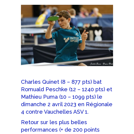
Charles Quinet (8 – 877 pts) bat
Romuald Peschke (12 – 1240 pts) et
Mathieu Puma (10 – 1099 pts) le
dimanche 2 avril 2023 en Régionale
4 contre Vauchelles ASV 1.
Retour sur les plus belles
performances (+ de 200 points