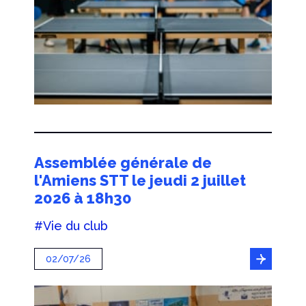
Assemblée générale de
l'Amiens STT le jeudi 2 juillet
2026 à 18h30
#Vie du club
02/07/26