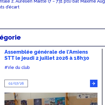
ale 2, Aurélien Maitte (7 – 731 pts) bat Maxime Augu
nts d’écart
tégorie
Assemblée générale de l'Amiens
STT le jeudi 2 juillet 2026 à 18h30
#Vie du club
02/07/26