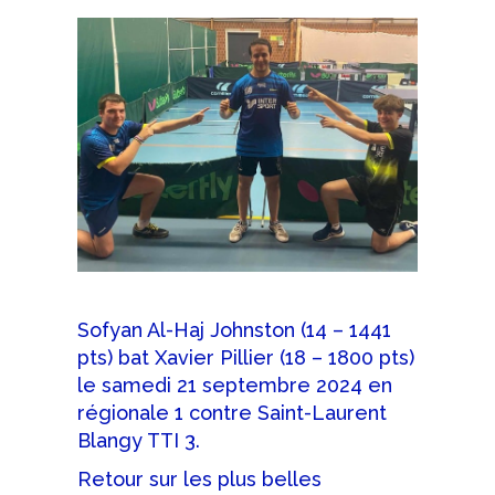
Sofyan Al-Haj Johnston (14 – 1441
pts) bat Xavier Pillier (18 – 1800 pts)
le samedi 21 septembre 2024 en
régionale 1 contre Saint-Laurent
Blangy TTI 3.
Retour sur les plus belles