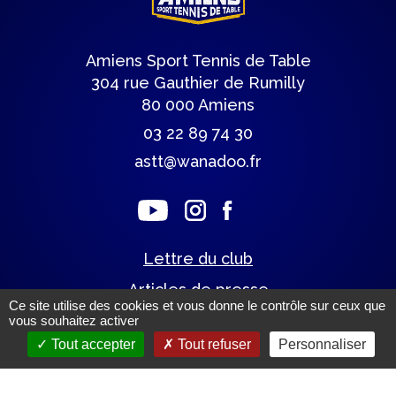
Amiens Sport Tennis de Table
304 rue Gauthier de Rumilly
80 000 Amiens
03 22 89 74 30
astt@wanadoo.fr
Lettre du club
Articles de presse
Ce site utilise des cookies et vous donne le contrôle sur ceux que
vous souhaitez activer
Tout accepter
Tout refuser
Personnaliser
Mentions légales.
(c) Tous droits réservés.
Un site éco-conçu par