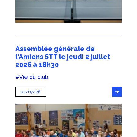
Assemblée générale de
l'Amiens STT le jeudi 2 juillet
2026 à 18h30
#Vie du club
02/07/26