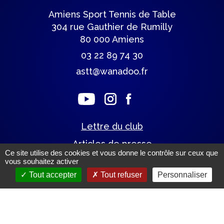
Amiens Sport Tennis de Table
304 rue Gauthier de Rumilly
80 000 Amiens
03 22 89 74 30
astt@wanadoo.fr
Lettre du club
Articles de presse
Ce site utilise des cookies et vous donne le contrôle sur ceux que
vous souhaitez activer
Tout accepter
Tout refuser
Personnaliser
Mentions légales.
(c) Tous droits réservés.
Un site éco-conçu par