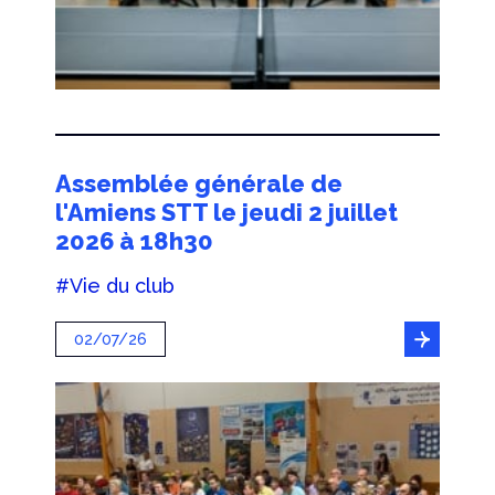
Assemblée générale de
l'Amiens STT le jeudi 2 juillet
2026 à 18h30
#Vie du club
02/07/26