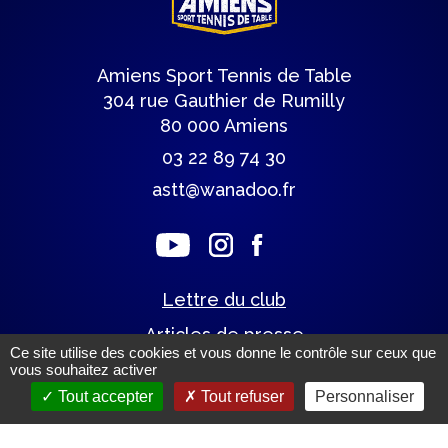
Amiens Sport Tennis de Table
304 rue Gauthier de Rumilly
80 000 Amiens
03 22 89 74 30
astt@wanadoo.fr
Lettre du club
Articles de presse
Ce site utilise des cookies et vous donne le contrôle sur ceux que
vous souhaitez activer
Tout accepter
Tout refuser
Personnaliser
Mentions légales.
(c) Tous droits réservés.
Un site éco-conçu par