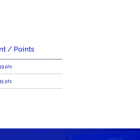
t / Points
49 pts
35 pts