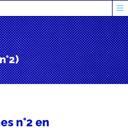
n°2)
es n°2 en