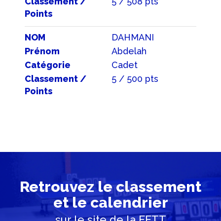
Classement /
5 / 508 pts
Points
NOM
DAHMANI
Prénom
Abdelah
Catégorie
Cadet
Classement /
5 / 500 pts
Points
Retrouvez le classement
et le calendrier
sur le site de la FFTT