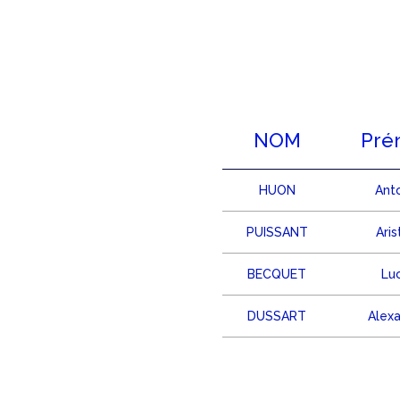
NOM
Pré
HUON
Ant
PUISSANT
Aris
BECQUET
Lu
DUSSART
Alex