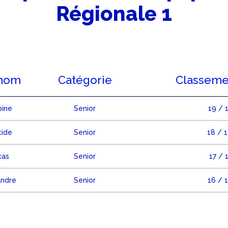
Régionale 1
nom
Catégorie
Classemen
oine
Senior
19 / 
tide
Senior
18 / 
cas
Senior
17 / 
andre
Senior
16 / 