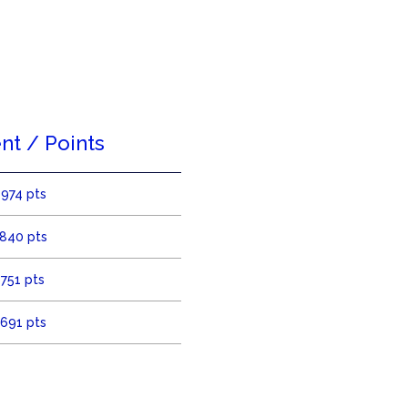
t / Points
1974 pts
1840 pts
1751 pts
1691 pts