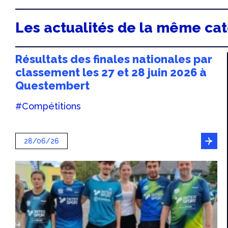
Les actualités de la même ca
Résultats des finales nationales par
classement les 27 et 28 juin 2026 à
Questembert
#Compétitions
28/06/26