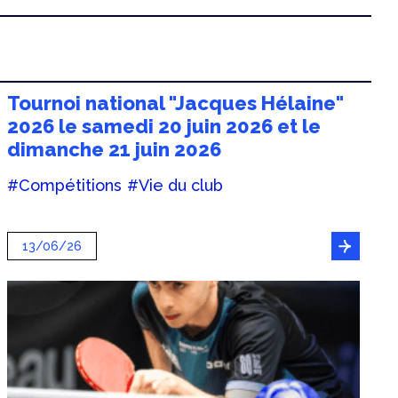
Tournoi national "Jacques Hélaine"
2026 le samedi 20 juin 2026 et le
dimanche 21 juin 2026
#Compétitions
#Vie du club
13/06/26