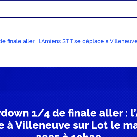
e finale aller : l’Amiens STT se déplace à Villeneuv
ydown 1/4 de finale aller : 
 à Villeneuve sur Lot le m