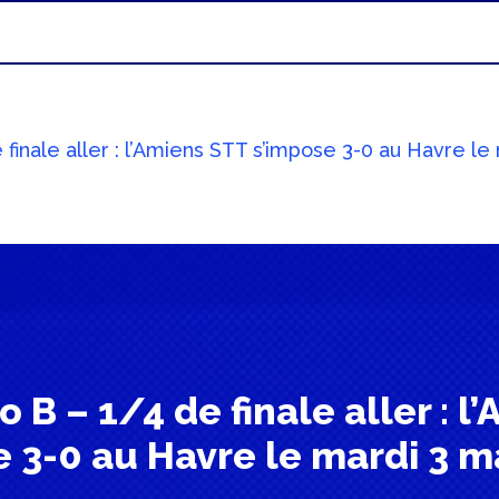
e finale aller : l’Amiens STT s’impose 3-0 au Havre l
o B – 1/4 de finale aller : 
e 3-0 au Havre le mardi 3 m