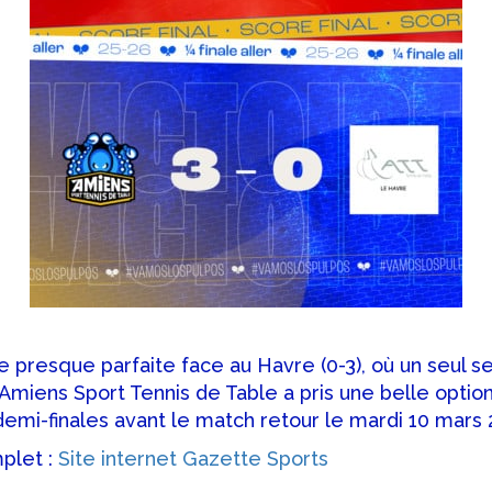
e presque parfaite face au Havre (0-3), où un seul 
Amiens Sport Tennis de Table a pris une belle option
 demi-finales avant le match retour le mardi 10 mars 
mplet :
Site internet Gazette Sports