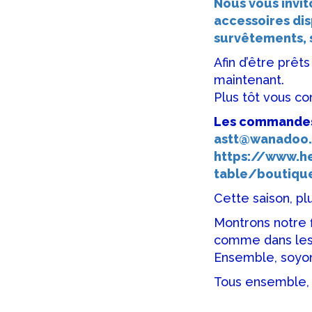
Nous vous invit
accessoires dis
survêtements, s
Afin d’être prê
maintenant.
Plus tôt vous c
Les commandes 
astt@wanadoo.
https://www.he
table/boutiqu
Cette saison, pl
Montrons notre f
comme dans les 
Ensemble, soyons
Tous ensemble, 