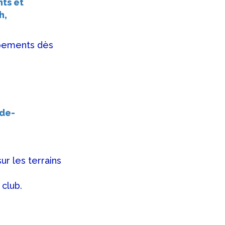
nts et
h,
ipements dès
-de-
ur les terrains
 club.