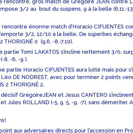
e rencontre, gros match de Grégoire JEAN contre 
mpose 3/2 au bout du suspens, 9 à la belle (6,11,-13,
e rencontre énorme match d’Horacio CIFUENTES co
emporte 3/2, 12/10 à la belle. De superbes échange
 THORIGNÉ 0 (9,6, -8,-7,10).
me partie Tomi LAKATOS s’incline nettement 3/0, sur
8, -6, -9 ).
e partie Horacio CIFUENTES aura lutté mais pour s’i
 Léo DE NODREST, avec pour terminer 2 points venus 
ENS 2 THORIGNÉ 2.
e décisif GrégoireJEAN et Jesus CANTERO s’inclinen
t Jules ROLLAND (-5, 9, 5, -9, -7), sans démériter.
ns!
oint aux adversaires directs pour l’accession en Pro