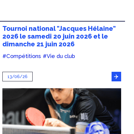
Tournoi national "Jacques Hélaine"
2026 le samedi 20 juin 2026 et le
dimanche 21 juin 2026
#Compétitions
#Vie du club
13/06/26