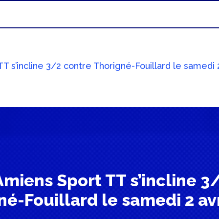
TT s’incline 3/2 contre Thorigné-Fouillard le samedi 
l’Amiens Sport TT s’incline 3
né-Fouillard le samedi 2 avr