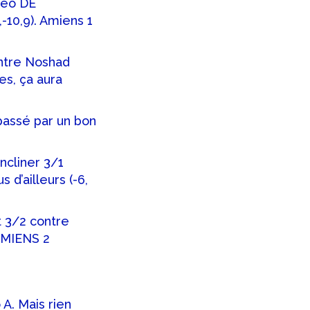
Léo DE
-10,9). Amiens 1
ntre Noshad
s, ça aura
passé par un bon
ncliner 3/1
d’ailleurs (-6,
t 3/2 contre
 AMIENS 2
 A. Mais rien