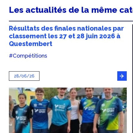
Les actualités de la même ca
Résultats des finales nationales par
classement les 27 et 28 juin 2026 à
Questembert
#Compétitions
28/06/26