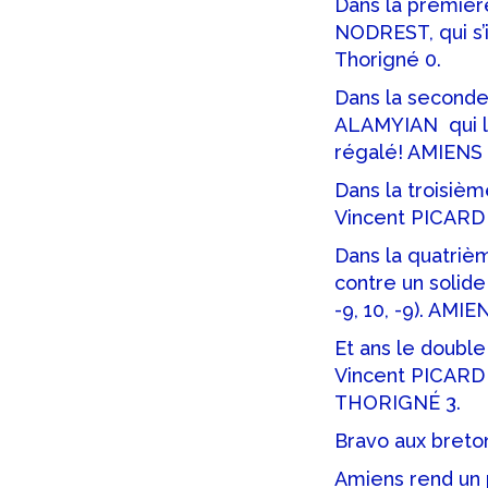
Dans la premièr
NODREST, qui s’i
Thorigné 0.
Dans la second
ALAMYIAN qui l’
régalé! AMIENS 2
Dans la troisiè
Vincent PICARD (-
Dans la quatrièm
contre un solide
-9, 10, -9). AMI
Et ans le doubl
Vincent PICARD e
THORIGNÉ 3.
Bravo aux breto
Amiens rend un p