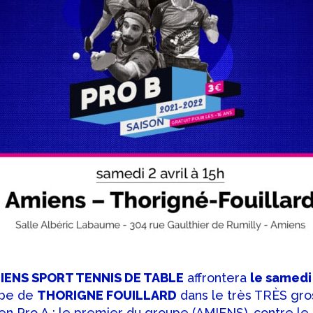
MIENS SPORT TENNIS DE TABLE
affrontera
le samedi 
ipe de
THORIGNE FOUILLARD
dans le très TRÈS gros
n Pro A : le premier du groupe (AMIENS), contre le