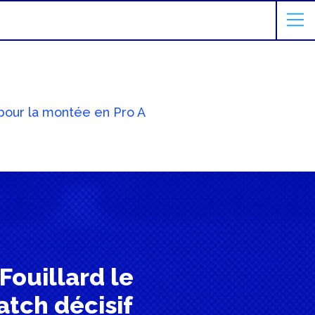
f pour la montée en Pro A
Fouillard le
atch décisif