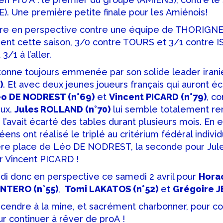
). Une première petite finale pour les Amiénois!
e en perspective contre une équipe de THORIGNE ir
ent cette saison, 3/0 contre TOURS et 3/1 contre I
3/1 à l’aller.
onne toujours emmenée par son solide leader iran
)
. Et avec deux jeunes joueurs français qui auront écl
o DE NODREST (n°69)
et
Vincent PICARD (n°79)
, co
eux.
Jules ROLLAND (n°70)
lui semble totalement re
i l’avait écarté des tables durant plusieurs mois. En 
éens ont réalisé le triplé au critérium fédéral indivi
ière place de Léo DE NODREST, la seconde pour Ju
r Vincent PICARD !
di donc en perspective ce samedi 2 avril pour
Hora
NTERO (n°55)
,
Tomi LAKATOS (n°52)
et
Grégoire J
escendre à la mine, et sacrément charbonner, pour co
ur continuer à rêver de proA !