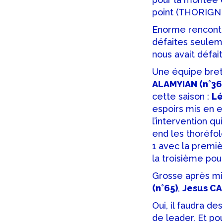
point (THORIGNE
Enorme rencontr
défaites seulem
nous avait défait 
Une équipe bret
ALAMYIAN (n°36
cette saison :
Lé
espoirs mis en 
l’intervention qu
end les thoréfol
1 avec la prem
la troisième pou
Grosse après mi
(n°65)
,
Jesus CA
Oui, il faudra d
de leader. Et po