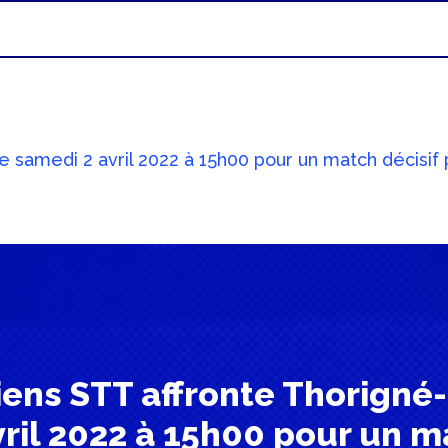
 le samedi 2 avril 2022 à 15h00 pour un match décisi
miens STT affronte Thorigné-
ril 2022 à 15h00 pour un m