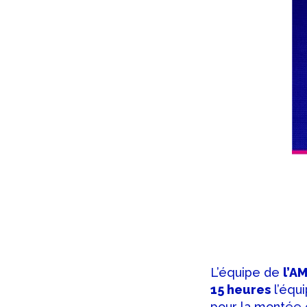
L’équipe de
l’A
15 heures
l’équ
pour la montée e