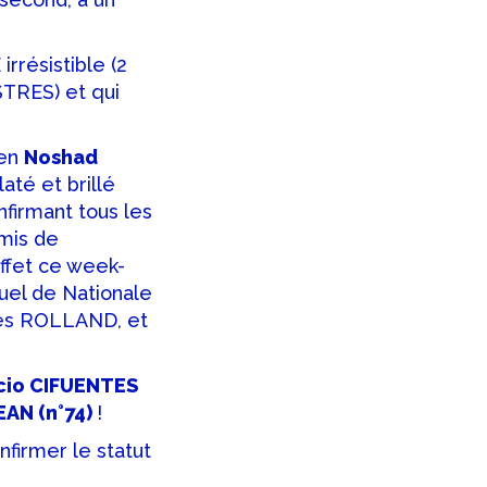
résistible (2
STRES) et qui
ien
Noshad
até et brillé
nfirmant tous les
mis de
effet ce week-
duel de Nationale
les ROLLAND, et
cio CIFUENTES
EAN (n°74)
!
nfirmer le statut