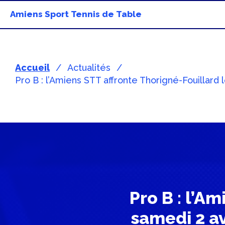
Amiens Sport Tennis de Table
Accueil
Actualités
Pro B : l’Amiens STT affronte Thorigné-Fouillard
Pro B : l’A
samedi 2 av