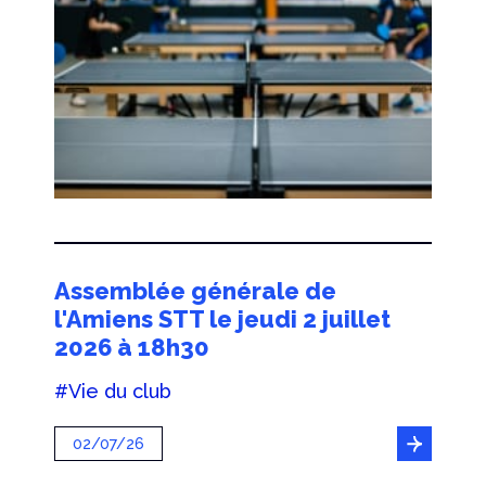
Assemblée générale de
l'Amiens STT le jeudi 2 juillet
2026 à 18h30
#Vie du club
02/07/26