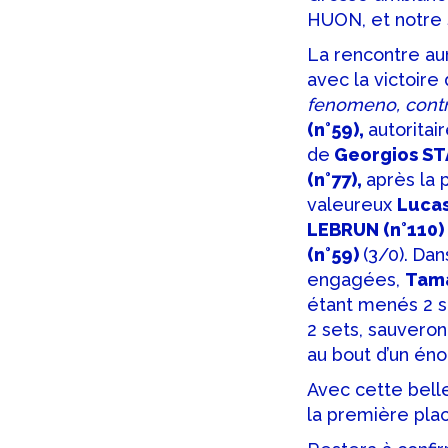
HUON, et notre
La rencontre au
avec la victoire
fenomeno, cont
(n°59),
autoritai
de
Georgios ST
(n°77),
après la 
valeureux
Lucas
LEBRUN (n°110)
(n°59)
(3/0).
Dans
engagées,
Tama
étant menés 2 s
2 sets, sauveron
au bout d’un én
Avec cette belle
la première pla