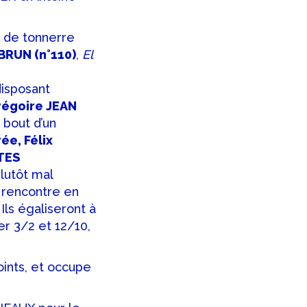
p de tonnerre
EBRUN (n°110)
,
El
disposant
égoire JEAN
 bout d’un
ée, Félix
TES
lutôt mal
rencontre en
Ils égaliseront à
er 3/2 et 12/10,
oints, et occupe