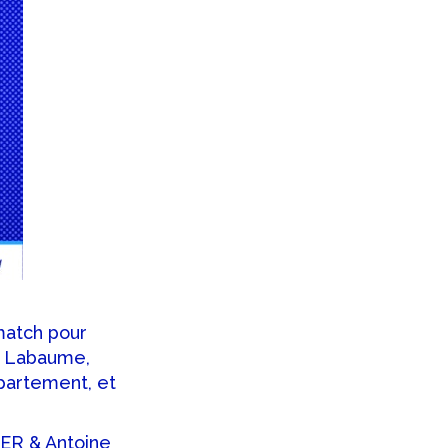
match pour
e Labaume,
partement, et
ER & Antoine