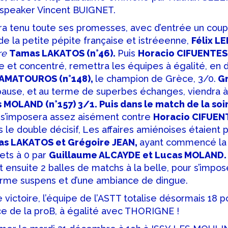
 speaker Vincent BUIGNET.
ra tenu toute ses promesses, avec d’entrée un cou
 de la petite pépite française et istréeenne,
Félix L
re
Tamas LAKATOS (n°46).
Puis
Horacio CIFUENTES
re et concentré, remettra les équipes à égalité, en 
AMATOUROS (n°148),
le champion de Grèce, 3/0.
Gr
pause, et
au terme de superbes échanges, viendra à
 MOLAND (n°157) 3/1. Puis dans le match de la soir
s’imposera assez aisément contre
Horacio CIFUEN
 le double décisif,
Les affaires amiénoises étaient p
s LAKATOS et Grégoire JEAN,
ayant commencé la 
ets à 0 par
Guillaume ALCAYDE et Lucas MOLAND.
t ensuite 2 balles de matchs à la belle, pour s’impos
orme suspens et d’une ambiance de dingue.
 victoire, l’équipe de l’ASTT totalise désormais 18 p
ce de la proB, à égalité avec THORIGNE !