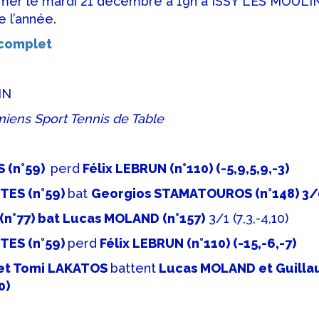
rmer le mardi 21 décembre à 19h à ISSY LES MOULI
 l’année.
 complet
IN
miens Sport Tennis de Table
 (n°59)
perd
Félix LEBRUN (n°110) (-5,9,5,9,-3)
TES (n°59)
bat
Georgios STAMATOUROS (n°148) 3/0
(n°77) bat Lucas MOLAND (n°157)
3/1 (7,3,-4,10)
TES (n°59)
perd
Félix LEBRUN (n°110) (-15,-6,-7)
 et Tomi LAKATOS
battent
Lucas MOLAND et Guill
0)