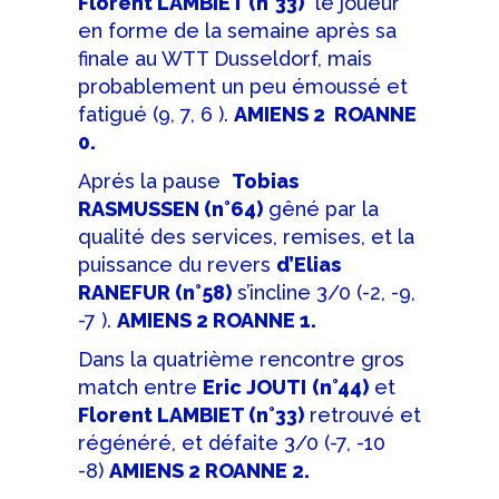
Florent LAMBIET (n°33)
le joueur
en forme de la semaine après sa
finale au WTT Dusseldorf, mais
probablement un peu émoussé et
fatigué (9, 7, 6 ).
AMIENS 2 ROANNE
0.
Aprés la pause
Tobias
RASMUSSEN (n°64)
gêné par la
qualité des services, remises, et la
puissance du revers
d’Elias
RANEFUR (n°58)
s’incline 3/0 (-2, -9,
-7 ).
AMIENS 2 ROANNE 1.
Dans la quatrième rencontre gros
match entre
Eric JOUTI
(n°44)
et
Florent LAMBIET (n°33)
retrouvé et
régénéré, et défaite 3/0 (-7, -10
-8)
AMIENS 2 ROANNE 2.