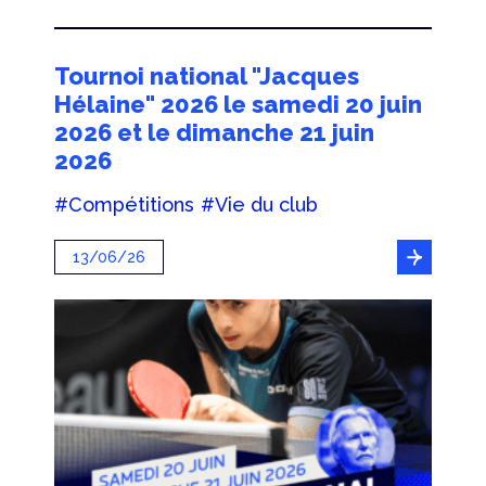
Tournoi national "Jacques
Hélaine" 2026 le samedi 20 juin
2026 et le dimanche 21 juin
2026
#Compétitions
#Vie du club
13/06/26