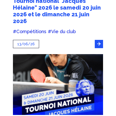
Tournoi national "Jacques
Hélaine" 2026 le samedi 20 juin
2026 et le dimanche 21 juin
2026
#Compétitions
#Vie du club
13/06/26