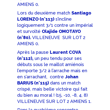
AMIENS 0.
Lors du deuxième match
Santiago
LORENZO (n°113)
s’incline
logiquement 3/1 contre un impérial
et survolté
Olajide OMOTAYO
(n°80).
VILLENEUVE SUR LOT 2
AMIENS 0.
Après la pause
Laurent COVA
(n°112),
un peu tendu pour ses
débuts sous le maillot amiénois
l’emporte 3/2 à l’arrache mais en
en s’arrachant, contre
Johan
BARIUS (n°115)
dans un match
crispé, mais belle victoire qui fait
du bien au moral ! (15, -10, -8, 4, 8)
VILLENEUVE SUR LOT 2 AMIENS 1.
Dans la quatrième rencontre