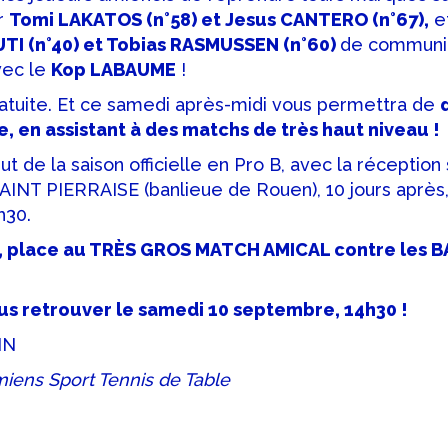
r
Tomi LAKATOS (n°58) et Jesus CANTERO (n°67),
et
UTI (n°40) et Tobias RASMUSSEN (n°60)
de communie
vec le
Kop LABAUME
!
ratuite. Et ce samedi après-midi vous permettra de
, en assistant à des matchs de très haut niveau !
ut de la saison officielle en Pro B, avec la réceptio
AINT PIERRAISE (banlieue de Rouen), 10 jours après,
h30.
a, place au TRÈS GROS MATCH AMICAL contre les 
ous retrouver le samedi 10 septembre,
14h30 !
IN
miens Sport Tennis de Table