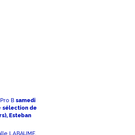
 Pro B
samedi
e
sélection de
rs), Esteban
salle LABAUME,