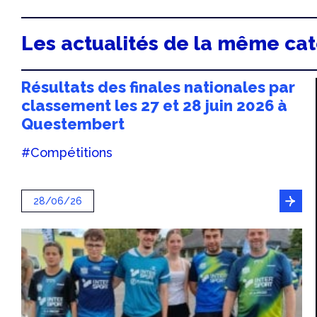
Les actualités de la même ca
Résultats des finales nationales par
classement les 27 et 28 juin 2026 à
Questembert
#Compétitions
28/06/26