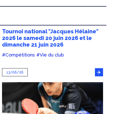
Tournoi national "Jacques Hélaine"
2026 le samedi 20 juin 2026 et le
dimanche 21 juin 2026
#Compétitions
#Vie du club
13/06/26