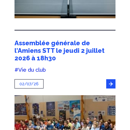
Assemblée générale de
l'Amiens STT le jeudi 2 juillet
2026 à 18h30
#Vie du club
02/07/26