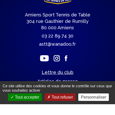
Amiens Sport Tennis de Table
304 rue Gauthier de Rumilly
80 000 Amiens
03 22 89 74 30
astt@wanadoo.fr
Lettre du club
Articles de presse
Ce site utilise des cookies et vous donne le contrôle sur ceux que
vous souhaitez activer
Tout accepter
Tout refuser
Personnaliser
Mentions légales.
(c) Tous droits réservés.
Un site éco-conçu par