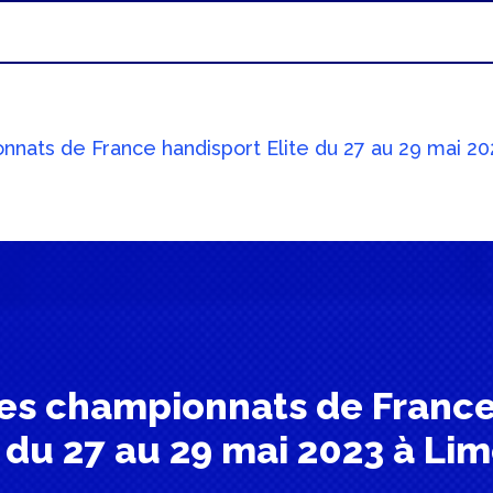
nnats de France handisport Elite du 27 au 29 mai 2
des championnats de France
e du 27 au 29 mai 2023 à Li