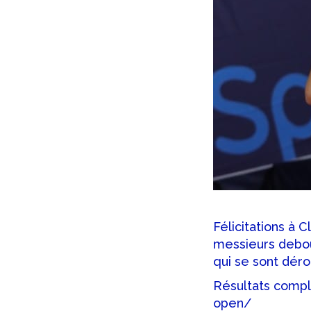
Félicitations à
messieurs debou
qui se sont dér
Résultats comple
open/