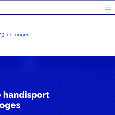
023 à Limoges
 handisport
moges